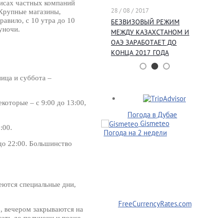
Принципиально новый
фисах частных компаний
28 / 08 / 2017
Дубай!( Новый уникальный
 Крупные магазины,
авило, с 10 утра до 10
маршрут)
БЕЗВИЗОВЫЙ РЕЖИМ
уночи.
МЕЖДУ КАЗАХСТАНОМ И
ОАЭ ЗАРАБОТАЕТ ДО
КОНЦА 2017 ГОДА
ница и суббота –
екоторые – с 9:00 до 13:00,
Погода в Дубае
Gismeteo
:00.
Погода на 2 недели
 до 22:00. Большинство
еются специальные дни,
FreeCurrencyRates.com
, вечером закрываются на