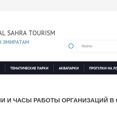
AL SAHRA TOURISM
О ЭМИРАТАМ
ТЕМАТИЧЕСКИЕ ПАРКИ
АКВАПАРКИ
ПРОГУЛКИ НА Л
08 / 10 / 2016
01 / 08 / 2022
И И ЧАСЫ РАБОТЫ ОРГАНИЗАЦИЙ В 
Приветственное слово
Индивидуальный по
руководителя Imprator Al
экскурсий
Sahra Tourism