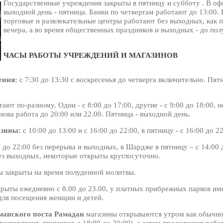
Государственные учреждения закрыты в пятницу и субботу . В о
28 / 08 / 2017
выходной день - пятница. Банки по четвергам работают до 13:00.
торговые и развлекательные центры работают без выходных, как пр
БЕЗВИЗОВЫЙ РЕЖИМ
вечера, а во время общественных праздников и выходных - до пол
МЕЖДУ КАЗАХСТАНОМ И
ОАЭ ЗАРАБОТАЕТ ДО
КОНЦА 2017 ГОДА
ЧАСЫ РАБОТЫ УЧРЕЖДЕНИЙ И МАГАЗИНОВ
ения:
с 7:30 до 13:30 с воскресенья до четверга включительно. Пят
ают по-разному. Одни - с 8:00 до 17:00, другие - с 9:00 до 18:00, н
снова работа до 20:00 или 22.00. Пятница - выходной день.
азины:
с 10:00 до 13:00 и с 16:00 до 22:00, в пятницу - с 16:00 до 22
 до 22:00 без перерыва и выходных, в Шардже в пятницу – с 14:00
ез выходных, некоторые открыты круглосуточно.
ы закрыты на время полуденной молитвы.
рыты ежедневно с 8.00 до 23.00, у платных прибрежных парков им
 для посещения женщин и детей.
манского поста Рамадан
магазины открываются утром как обычно