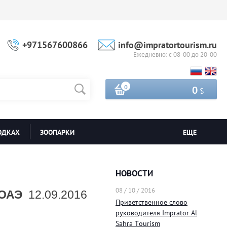
+971567600866
info@impratortourism.ru
Ежедневно: с 08-00 до 20-00
0
0
$
ОДКАХ
ЗООПАРКИ
ЕЩЕ
НОВОСТИ
23 / 09 / 2016
08 / 10 / 2016
01 / 08
ОАЭ
12.09.2016
дбор
Наш новый сайт!
Приветственное слово
Индив
руководителя Imprator Al
экску
24 / 09 / 2016
Sahra Tourism