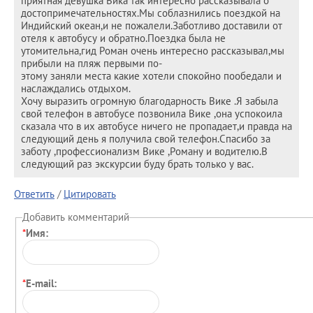
приятная девушка Вика так интересно рассказывала о
достопримечательностях.Мы соблазнились поездкой на
Индийский океан,и не пожалели.Заботливо доставили от
отеля к автобусу и обратно.Поездка была не
утомительна,гид Роман очень интересно рассказывал,мы
прибыли на пляж первыми по-
этому заняли места какие хотели спокойно пообедали и
наслаждались отдыхом.
Хочу выразить огромную благодарность Вике .Я забыла
свой телефон в автобусе позвонила Вике ,она успокоила
сказала что в их автобусе ничего не пропадает,и правда на
следующий день я получила свой телефон.Спасибо за
заботу ,профессионализм Вике ,Роману и водителю.В
следующий раз экскурсии буду брать только у вас.
Ответить
/
Цитировать
Добавить комментарий
*
Имя:
*
E-mail: