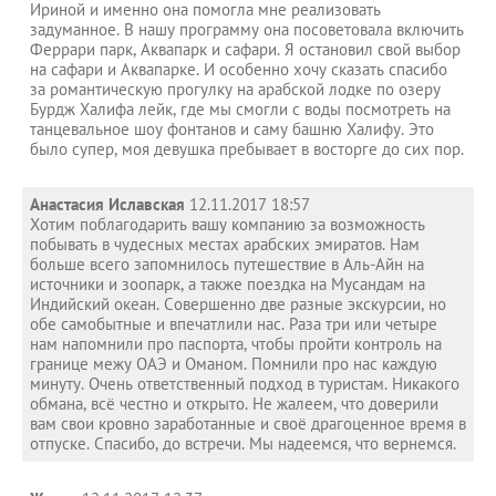
Ириной и именно она помогла мне реализовать
задуманное. В нашу программу она посоветовала включить
Феррари парк, Аквапарк и сафари. Я остановил свой выбор
на сафари и Аквапарке. И особенно хочу сказать спасибо
за романтическую прогулку на арабской лодке по озеру
Бурдж Халифа лейк, где мы смогли с воды посмотреть на
танцевальное шоу фонтанов и саму башню Халифу. Это
было супер, моя девушка пребывает в восторге до сих пор.
Анастасия Иславская
12.11.2017 18:57
Хотим поблагодарить вашу компанию за возможность
побывать в чудесных местах арабских эмиратов. Нам
больше всего запомнилось путешествие в Аль-Айн на
источники и зоопарк, а также поездка на Мусандам на
Индийский океан. Совершенно две разные экскурсии, но
обе самобытные и впечатлили нас. Раза три или четыре
нам напомнили про паспорта, чтобы пройти контроль на
границе межу ОАЭ и Оманом. Помнили про нас каждую
минуту. Очень ответственный подход в туристам. Никакого
обмана, всё честно и открыто. Не жалеем, что доверили
вам свои кровно заработанные и своё драгоценное время в
отпуске. Спасибо, до встречи. Мы надеемся, что вернемся.