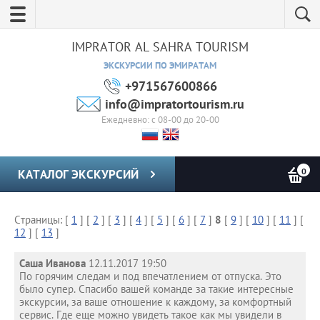
IMPRATOR AL SAHRA TOURISM
ЭКСКУРСИИ ПО ЭМИРАТАМ
+971567600866
info@impratortourism.ru
Ежедневно: с 08-00 до 20-00
0
КАТАЛОГ ЭКСКУРСИЙ
Страницы: [
1
] [
2
] [
3
] [
4
] [
5
] [
6
] [
7
]
8
[
9
] [
10
] [
11
] [
12
] [
13
]
Саша Иванова
12.11.2017 19:50
По горячим следам и под впечатлением от отпуска. Это
было супер. Спасибо вашей команде за такие интересные
экскурсии, за ваше отношение к каждому, за комфортный
сервис. Где еще можно увидеть такое как мы увидели в