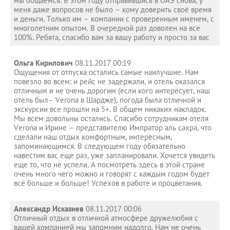
мы общаемся. В этом году отправившись в ОАЭ снова, у
меня даже вопросов не было – кому доверить своё время
и деньги. Только им – компании с проверенным именем, с
многолетним опытом. В очередной раз доволен на все
100%. Ребята, спасибо вам за вашу работу и просто за вас
Ольга Кирилович
08.11.2017 00:19
Ощущения от отпуска остались самые наилучшие. Нам
повезло во всем: и рейс не задержали, и отель оказался
отличным и не очень дорогим (если кого интересует, наш
отель был– Verona в Шардже), погода была отличной и
экскурсии все прошли на 5+. В общем никаких накладок.
Мы всем довольны остались. Спасибо сотрудникам отеля
Verona и Ирине – представителю Импратор аль сахра, что
сделали наш отдых комфортным, интересным,
запоминающимся. В следующем году обязательно
навестим вас еще раз, уже запланировали. Хочется увидеть
еще то, что не успели. А посмотреть здесь в этой стране
очень много чего можно и говорят с каждым годом будет
всё больше и больше! Успехов в работе и процветания.
Александр Исказиев
08.11.2017 00:06
Отличный отдых в отличной атмосфере дружелюбия с
вашей компанией мы запомним надолго. Нам не очень