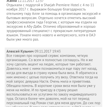
Жанна
12.11.2017 12:37
Отдыхали с подругой в Sharjah Premiere Hotel с 4 по 11
ноября 2017 г. Выражаем большую благодарность
отельному гиду Алле за помощь в организации экскурсий и
бытовым вопросам. Отдельно хочется отметить высокий
профессионализм гида Георгия, с которым мы ездили на
экскурсию в Абу-Даби. Отлично образованный и хорошо
эрудированный специалист с прекрасным литературным
языком. Узнали много нового и интересного, хотя в ОАЭ
были уже много раз.
Алексей Кузьмич
09.11.2017 19:43
Все говоряn про хороший сервис компании, четкую
организацию. Со всем я полностью соглашусь. Но я же
хочу сделать акцент на людях, которые там работают.
Довелось мне с ними познакомиться еще пару лет назад,
когда для въезда в страну нужна была виза. Я обратился к
ним именно с целью получить эту визу. Ответила тогда на
мой запрос девушка Настя. Очень мила и приветлива.
Обещала помочь. В короткие сроки виза моя была уже у
меня на мейле. И по приезду в страну решил
воспользоваться их услугами по заказу индивидуального
тура. Остался более чем доволен, мой на тот период
персональный гид Роман стал для меня другом. До сих пор