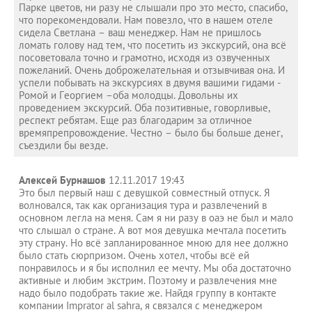
Парке цветов, ни разу не слышали про это место, спасибо,
что порекомендовали. Нам повезло, что в нашем отеле
сидела Светлана – ваш менеджер. Нам не пришлось
ломать голову над тем, что посетить из экскурсий, она всё
посоветовала точно и грамотно, исходя из озвученных
пожеланий. Очень доброжелательная и отзывчивая она. И
успели побывать на экскурсиях в двумя вашими гидами -
Ромой и Георгием –оба молодцы. Довольны их
проведением экскурсий. Оба позитивные, говорливые,
респект ребятам. Еще раз благодарим за отличное
времяпрепровождение. Честно – было бы больше денег,
съездили бы везде.
Алексей Бурнашов
12.11.2017 19:43
Это был первый наш с девушкой совместный отпуск. Я
волновался, так как организация тура и развлечений в
основном легла на меня. Сам я ни разу в оаэ не был и мало
что слышал о стране. А вот моя девушка мечтала посетить
эту страну. Но всё запланированное мною для нее должно
было стать сюрпризом. Очень хотел, чтобы всё ей
понравилось и я бы исполнил ее мечту. Мы оба достаточно
активные и любим экстрим. Поэтому и развлечения мне
надо было подобрать такие же. Найдя группу в контакте
компании Imprator al sahra, я связался с менеджером