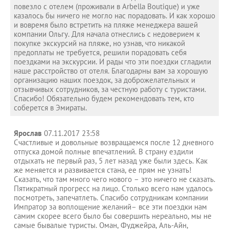
повезло с отелем (проживали в Arbella Boutique) и уже
казалось бы ничего не могло нас порадовать. И как хорошо
и вовремя было встретить на пляже менеджера вашей
компании Ольгу. Для начала отнеслись с недоверием к
покупке экскурсий на пляже, но узнав, что никакой
предоплаты не требуется, решили порадовать себя
поездками на экскурсии. И рады что эти поездки сгладили
наше расстройство от отеля. Благодарны вам за хорошую
организацию наших поездок, за доброжелательных и
отзывчивых сотрудников, за честную работу с туристами.
Спасибо! Обязательно будем рекомендовать тем, кто
соберется в Эмираты.
Ярослав
07.11.2017 23:58
Счастливые и довольные возвращаемся после 12 дневного
отпуска домой полные впечатлений. В страну ездили
отдыхать не первый раз, 5 лет назад уже были здесь. Как
же меняется и развивается стана, ее прям не узнать!
Сказать, что там много чего нового – это ничего не сказать.
Пятикратный прогресс на лицо. Столько всего нам удалось
посмотреть, запечатлеть. Спасибо сотрудникам компании
Импратор за воплощение желаний– все эти поездки нам
самим скорее всего было бы совершить нереально, мы не
самые бывалые туристы. Оман, Фуджейра, Аль-Айн,