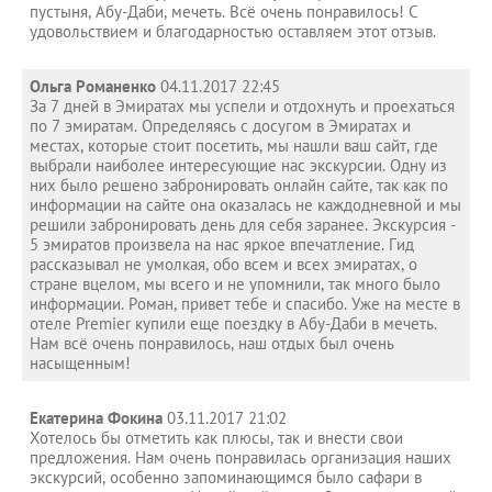
пустыня, Абу-Даби, мечеть. Всё очень понравилось! С
удовольствием и благодарностью оставляем этот отзыв.
Ольга Романенко
04.11.2017 22:45
За 7 дней в Эмиратах мы успели и отдохнуть и проехаться
по 7 эмиратам. Определяясь с досугом в Эмиратах и
местах, которые стоит посетить, мы нашли ваш сайт, где
выбрали наиболее интересующие нас экскурсии. Одну из
них было решено забронировать онлайн сайте, так как по
информации на сайте она оказалась не каждодневной и мы
решили забронировать день для себя заранее. Экскурсия -
5 эмиратов произвела на нас яркое впечатление. Гид
рассказывал не умолкая, обо всем и всех эмиратах, о
стране вцелом, мы всего и не упомнили, так много было
информации. Роман, привет тебе и спасибо. Уже на месте в
отеле Premier купили еще поездку в Абу-Даби в мечеть.
Нам всё очень понравилось, наш отдых был очень
насыщенным!
Екатерина Фокина
03.11.2017 21:02
Хотелось бы отметить как плюсы, так и внести свои
предложения. Нам очень понравилась организация наших
экскурсий, особенно запоминающимся было сафари в